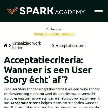
Go back to:
<
Requirement management
Organizing work
Acceptatiecriteria
better
Acceptatiecriteria:
Wanneer is een User
Story écht‘ af’?
Een User Story zonder acceptatiecriteria is als een route zonder
eindbestemming. Het team weet niet precies wat er verwacht
wordt, er ontstaan misverstanden en het risico op rework neemt
toe.
Acceptatiecriteria
helpen teams om te bepalen wanneer
een Story écht klaar is en voldoen aan de verwachtingen van de