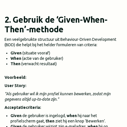
2. Gebruik de ‘Given-When-
Then’-methode
Een veelgebruikte structuur uit Behaviour-Driven Development
(BDD) die helpt bij het helder formuleren van criteria:
Given
(situatie vooraf)
When
(actie van de gebruiker)
Then
(verwacht resultaat)
Voorbeeld:
User Story:
"Als gebruiker wil ik mijn profiel kunnen bewerken, zodat mijn
gegevens altijd up-to-date zijn."
Acceptatiecriteria:
Given
de gebruiker is ingelogd,
when
hij naar het
profielscherm gaat,
then
ziet hij een knop ‘Bewerken’.
Given
de gebruiker wijzigt zijn e-mailadres,
when
hij op