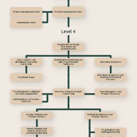
Project management tools
Product management tools
Communicatie tools
Level 4
Organisatiestrategie
afstemmen op
productdoelen
Case studies van
Organisatieverandering en
uitdagingen in product
agile transformatie
Liberating Structures
ownership
faciliteren
Liberating Structures voor
Feedback loops
Backlog Refinement
sessies
Psychologische veiligheid
Meesterschap in Product
Innovatiegames voor
en team engagement
Leadership
Product Discovery
Marktanalyse en trends
beheren
Design Thinking voor
Artificial intelligence voor
Product Owners
Product Owners
Impact Mapping voor
AI gebruiken voor
waarde-gedreven
backlogprioritering
productontwikkeling