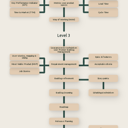
Key Performance Indicator
Metrics voor product
Lead Time
(KPI)
succes
Time to Market (TTM)
Cycle Time
Way of Working (WoW)
Level 3
Geavanceerde technieken
voor Product Backlog
Management
User-stories, -mapping & -
Epics & features
slicing
Most Viable Product (MVP)
Requirement management
Acceptatie criteria
Job Stories
Backlog refinement
Story points
Backlog Grooming
Schattingstechnieken
Roadmap
Release Planning