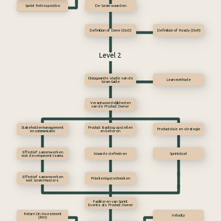
Sprint Retrospective
De Scrum waarden
Definition of Done (DoD)
Definition of Ready (DoR)
Level 2
Diepgaande studie van de
Lean methode
Scrum Guide
Verantwoordelijkheden
van de Product Owner
Stakeholdermanagement
Product Backlog opstellen
Productvisie en strategie
en communicatie
en beheren
Effectief samenwerken
Waarde definiëren
Sprintdoel
met development teams
Effectief samenwerken
Prioriteringstechnieken
met Scrum Masters
Faciliteren van Sprint
Events als Product Owner
Return On Investment
Velocity
(ROI)