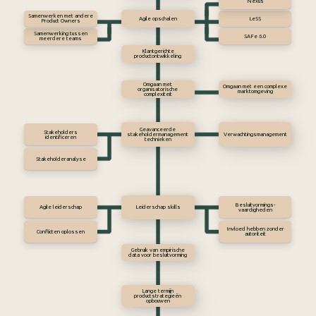
Nexus
Samenwerken met andere
Agile opschalen
LeSS
Product Owners
Samenwerking tussen
SAFe 6.0
meerdere teams
Klantgerichte
productontwikkeling
Omgaan met
Omgaan met een complexe
organisatorische
marktomgeving
complexiteit
Geavanceerde
Stakeholders
stakeholdermanagement
Verwachtingsmanagement
identificeren
technieken
Stakeholderanalyse
Besluitvormings-
Agile leiderschap
Leiderschap skills
vaardigheden
Invloed hebben zonder
Conflicten oplossen
autoriteit
Gebruik van empirische
data voor besluitvorming
Lange termijn
productstrategieën
opbouwen