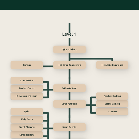
Level 1
Agile principes
Kanban
Het Scrum Framework
Het Agile Manifesto
Scrum Master
Product Owner
Rollen in Scrum
Development team
Product Backlog
Scrum Artifacts
Sprint Backlog
Sprint
Increment
Daily Scrum
Sprint Planning
Scrum Events
Sprint Review