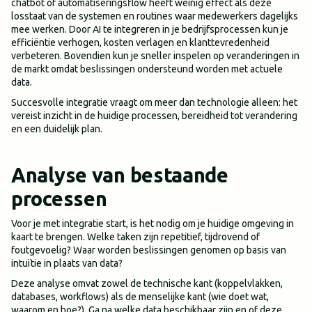
chatbot of automatiseringsflow heeft weinig effect als deze
losstaat van de systemen en routines waar medewerkers dagelijks
mee werken. Door AI te integreren in je bedrijfsprocessen kun je
efficiëntie verhogen, kosten verlagen en klanttevredenheid
verbeteren. Bovendien kun je sneller inspelen op veranderingen in
de markt omdat beslissingen ondersteund worden met actuele
data.
Succesvolle integratie vraagt om meer dan technologie alleen: het
vereist inzicht in de huidige processen, bereidheid tot verandering
en een duidelijk plan.
Analyse van bestaande
processen
Voor je met integratie start, is het nodig om je huidige omgeving in
kaart te brengen. Welke taken zijn repetitief, tijdrovend of
foutgevoelig? Waar worden beslissingen genomen op basis van
intuïtie in plaats van data?
Deze analyse omvat zowel de technische kant (koppelvlakken,
databases, workflows) als de menselijke kant (wie doet wat,
waarom en hoe?). Ga na welke data beschikbaar zijn en of deze