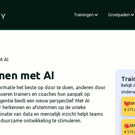
Trainingen
Groeipaden
t AI
nnen met AI
Trai
Bekijk 
ormatie het beste op door te doen, anderen door
onderw
 baseren trainers en coaches hun aanpak op
igentie biedt een nieuw perspectief. Met AI
Futur
r herkennen en afstemmen op de unieke
€ 575 
natie van data en menselijk inzicht helpt teams
en duurzame ontwikkeling te stimuleren.
AI‑st
€ 575 