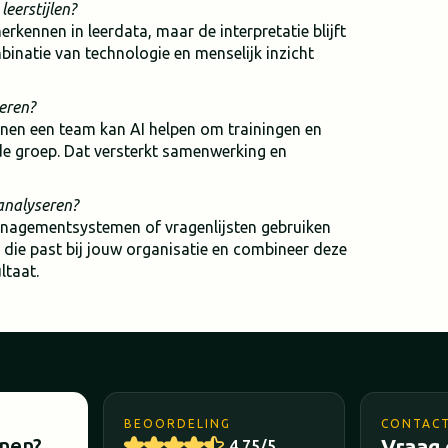
eerstijlen?
kennen in leerdata, maar de interpretatie blijft
binatie van technologie en menselijk inzicht
eren?
innen een team kan AI helpen om trainingen en
de groep. Dat versterkt samenwerking en
 analyseren?
rmanagementsystemen of vragenlijsten gebruiken
 die past bij jouw organisatie en combineer deze
ltaat.
BEOORDELING
CONTAC
nnen?
Vraag 
4,75/5