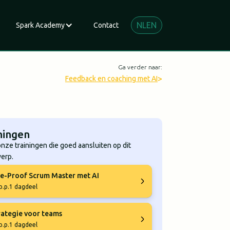
NL
EN
Spark Academy
Contact
Ga verder naar:
>
Feedback en coaching met AI
ningen
onze trainingen die goed aansluiten op dit
erp.
e-Proof Scrum Master met AI
p.p.
1 dagdeel
rategie voor teams
p.p.
1 dagdeel