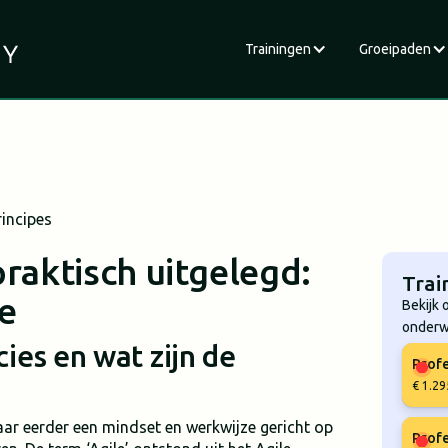
Trainingen
Groeipaden
rincipes
praktisch uitgelegd:
Trai
le
Bekijk 
onderw
ies en wat zijn de
Profe
€ 1.29
ar eerder een mindset en werkwijze gericht op
Profe