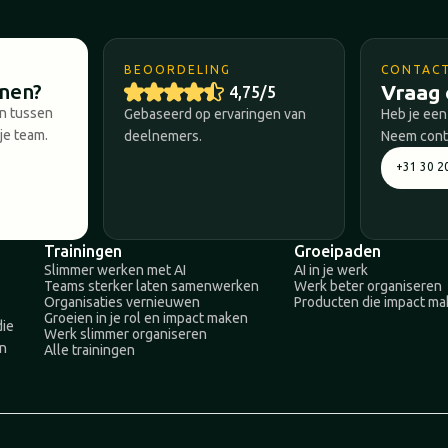
BEOORDELING
CONTAC
nnen?
Vraag 
4,75/5
en tussen
Gebaseerd op ervaringen van
Heb je een
je team.
deelnemers.
Neem conta
+31 30 2
Trainingen
Groeipaden
Slimmer werken met AI
AI in je werk
Teams sterker laten samenwerken
Werk beter organiseren
Organisaties vernieuwen
Producten die impact m
Groeien in je rol en impact maken
die
Werk slimmer organiseren
en
Alle trainingen