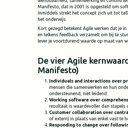
wendbaarheid, samenwerking en continu leren
Manifesto, dat in 2001 is opgesteld om soft
Inmiddels strekt het concept zich uit tot tal
het onderwijs.
Kort gezegd betekent Agile werken dat je in 
en telkens feedback verzamelt om bij te stu
lever je voortdurend waarde op maat van wat
De vier Agile kernwaard
Manifesto)
Individuals and interactions over p
mensen die samenwerken en hun onderl
ondersteunend, niet leidend.
Working software over comprehen
resultaat is waardevoller dan stapels 
Customer collaboration over contra
of extern) in plaats van enkel vast te
Responding to change over followin