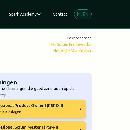
NL
EN
Spark Academy
Contact
Ga verder naar:
>
Het Scrum Framework
>
Het Agile Manifesto
ningen
onze trainingen die goed aansluiten op dit
erp.
ssional Product Owner I (PSPO-I)
5 p.p.
2 dagen
ssional Scrum Master I (PSM-I)