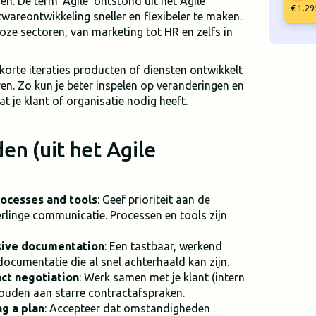
. De term ‘Agile’ ontstond uit het Agile
€ 1.29
wareontwikkeling sneller en flexibeler te maken.
loze sectoren, van marketing tot HR en zelfs in
korte iteraties producten of diensten ontwikkelt
ren. Zo kun je beter inspelen op veranderingen en
 je klant of organisatie nodig heeft.
en (uit het Agile
rocesses and tools
: Geef prioriteit aan de
inge communicatie. Processen en tools zijn
sive documentation
: Een tastbaar, werkend
documentatie die al snel achterhaald kan zijn.
ct negotiation
: Werk samen met je klant (intern
 houden aan starre contractafspraken.
g a plan
: Accepteer dat omstandigheden