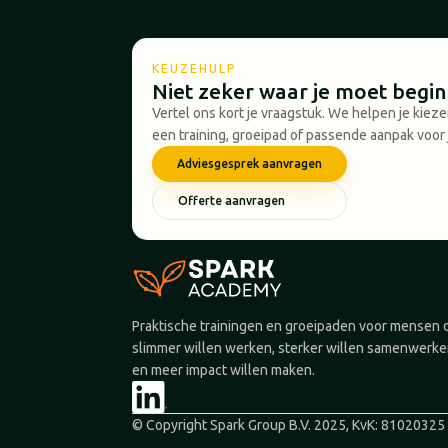
KEUZEHULP
Niet zeker waar je moet begi
Vertel ons kort je vraagstuk. We helpen je kiez
een training, groeipad of passende aanpak voor 
Adviesgesprek aanvragen
Offerte aanvragen
Praktische trainingen en groeipaden voor mensen 
slimmer willen werken, sterker willen samenwerk
en meer impact willen maken.
© Copyright Spark Group B.V. 2025, KvK: 81020325