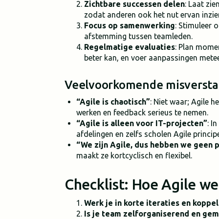
Zichtbare successen delen
: Laat zi
zodat anderen ook het nut ervan inzie
Focus op samenwerking
: Stimuleer 
afstemming tussen teamleden.
Regelmatige evaluaties
: Plan mome
beter kan, en voer aanpassingen mete
Veelvoorkomende misversta
“Agile is chaotisch”
: Niet waar; Agile h
werken en feedback serieus te nemen.
“Agile is alleen voor IT-projecten”
: I
afdelingen en zelfs scholen Agile princip
“We zijn Agile, dus hebben we geen 
maakt ze kortcyclisch en flexibel.
Checklist: Hoe Agile wer
Werk je in korte iteraties en koppe
Is je team zelforganiserend en ge