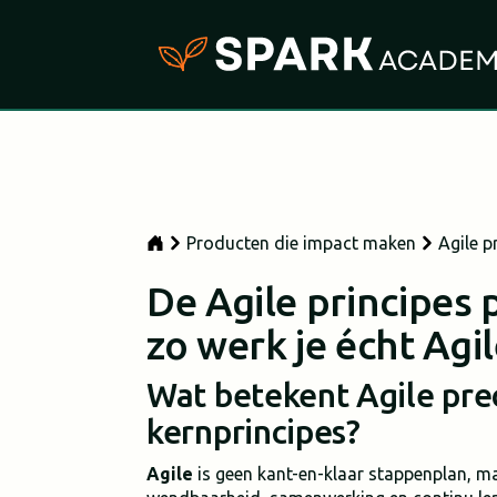
Producten die impact maken
Agile p
De Agile principes 
zo werk je écht Agi
Wat betekent Agile prec
kernprincipes?
Agile
is geen kant-en-klaar stappenplan, ma