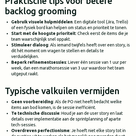
Praktische tips voor betere
backlog grooming
Gebruik visuele hulpmiddelen
: Een digitale tool (Jira, Trello)
of een fysiek bord kan helpen om status en prioriteit te tonen.
Start met de hoogste prioriteit
: Check eerst de items die je
team waarschijnlijk snel oppakt.
Stimuleer dialoog
: Als iemand twijfels heeft over een story, is
dit hét moment om vragen te stellen en details te
verduidelijken.
Beperk refinementsessies
: Liever één sessie van 1 uur per
week, dan een marathonsessie van 3 uur waardoor het team
uitgeput raakt.
Typische valkuilen vermijden
Geen voorbereiding
: Als de PO niet heeft bedacht welke
items aan bod komen, is de sessie inefficiënt.
Te technische discussie
: Houd je aan de user story en laat
details over implementatie aan de sprintplanning of aparte
tech-sessies.
Overdreven perfectionisme
: Je hoeft niet elke story tot in