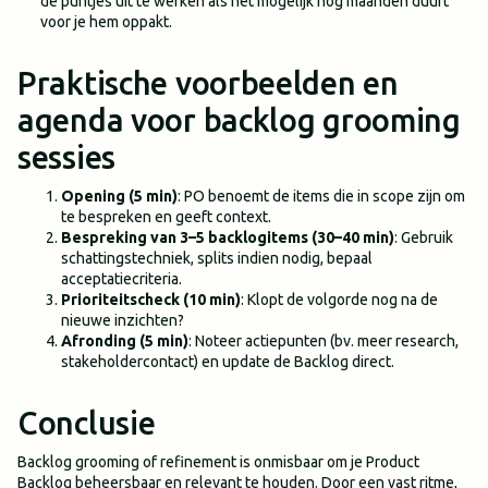
de puntjes uit te werken als het mogelijk nog maanden duurt
voor je hem oppakt.
Praktische voorbeelden en
agenda voor backlog grooming
sessies
Opening (5 min)
: PO benoemt de items die in scope zijn om
te bespreken en geeft context.
Bespreking van 3–5 backlogitems (30–40 min)
: Gebruik
schattingstechniek, splits indien nodig, bepaal
acceptatiecriteria.
Prioriteitscheck (10 min)
: Klopt de volgorde nog na de
nieuwe inzichten?
Afronding (5 min)
: Noteer actiepunten (bv. meer research,
stakeholdercontact) en update de Backlog direct.
Conclusie
Backlog grooming of refinement is onmisbaar om je Product
Backlog beheersbaar en relevant te houden. Door een vast ritme,