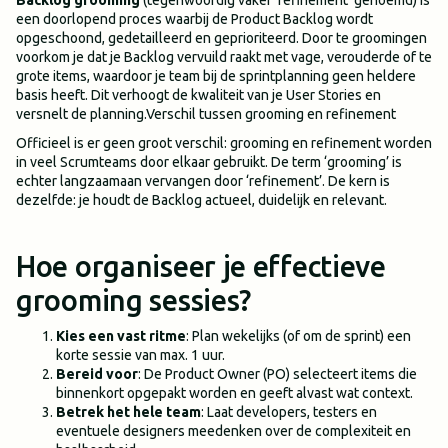
Backlog grooming
(tegenwoordig vaker ‘refinement’ genoemd) is
een doorlopend proces waarbij de Product Backlog wordt
opgeschoond, gedetailleerd en geprioriteerd. Door te groomingen
voorkom je dat je Backlog vervuild raakt met vage, verouderde of te
grote items, waardoor je team bij de sprintplanning geen heldere
basis heeft. Dit verhoogt de kwaliteit van je User Stories en
versnelt de planning.Verschil tussen grooming en refinement
Officieel is er geen groot verschil: grooming en refinement worden
in veel Scrumteams door elkaar gebruikt. De term ‘grooming’ is
echter langzaamaan vervangen door ‘refinement’. De kern is
dezelfde: je houdt de Backlog actueel, duidelijk en relevant.
Hoe organiseer je effectieve
grooming sessies?
Kies een vast ritme
: Plan wekelijks (of om de sprint) een
korte sessie van max. 1 uur.
Bereid voor
: De Product Owner (PO) selecteert items die
binnenkort opgepakt worden en geeft alvast wat context.
Betrek het hele team
: Laat developers, testers en
eventuele designers meedenken over de complexiteit en