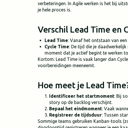
verbeteringen. In Agile werken is het bij uits
je hele proces is.
Verschil Lead Time en 
Lead Time
: Vanaf het ontstaan van een 
Cycle Time
: De tijd die je daadwerkelij
moment dat je actief begint te werken t
Kortom: Lead Time is vaak langer dan Cycle
voorbereidingen meeneemt.
Hoe meet je Lead Time
Identificeer het startmoment
: Bij 
story op de backlog verschijnt.
Bepaal het eindmoment
: Vaak wanne
Registreer de tijdsduur
: Tussen sta
Sommige teams gebruiken Kanban-tools (zoa
doorlooptijd registreren wanneer je een kaar