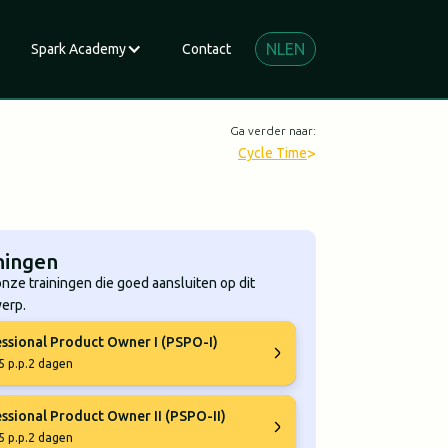
NL
EN
Spark Academy
Contact
Ga verder naar:
>
Cycle Time
ningen
onze trainingen die goed aansluiten op dit
erp.
ssional Product Owner I (PSPO-I)
5 p.p.
2 dagen
ssional Product Owner II (PSPO-II)
5 p.p.
2 dagen