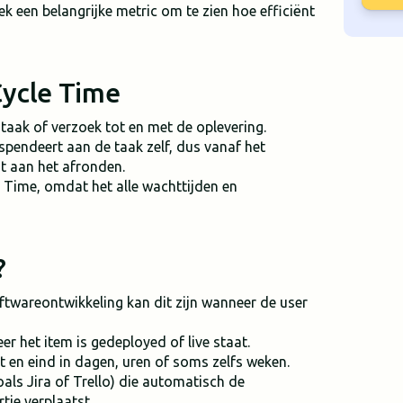
tek een belangrijke metric om te zien hoe efficiënt
Cycle Time
taak of verzoek tot en met de oplevering.
k spendeert aan de taak zelf, dus vanaf het
ot aan het afronden.
 Time, omdat het alle wachttijden en
?
softwareontwikkeling kan dit zijn wanneer de user
er het item is gedeployed of live staat.
rt en eind in dagen, uren of soms zelfs weken.
ls Jira of Trello) die automatisch de
tje verplaatst.