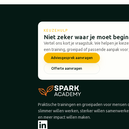
KEUZEHULP
Niet zeker waar je moet begi
Vertel ons kort je vraagstuk. We helpen je kiez
een training, groeipad of passende aanpak voor 
Adviesgesprek aanvragen
Offerte aanvragen
Praktische trainingen en groeipaden voor mensen 
slimmer willen werken, sterker willen samenwerk
en meer impact willen maken.