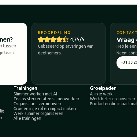
BEOORDELING
CONTAC
nnen?
Vraag 
4,75/5
en tussen
Gebaseerd op ervaringen van
Heb je een
je team.
deelnemers.
Neem conta
+31 30 2
Trainingen
Groeipaden
Slimmer werken met AI
AI in je werk
Teams sterker laten samenwerken
Werk beter organiseren
Organisaties vernieuwen
Producten die impact m
Groeien in je rol en impact maken
die
Werk slimmer organiseren
en
Alle trainingen