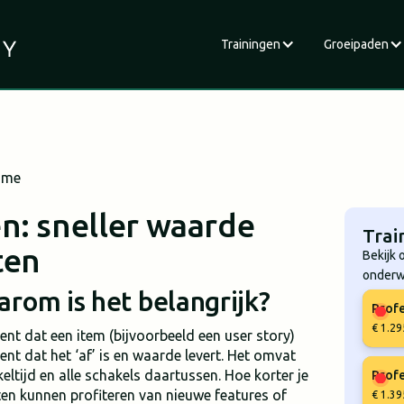
Trainingen
Groeipaden
ime
n: sneller waarde
Trai
ten
Bekijk 
onderw
rom is het belangrijk?
Profe
€ 1.29
ent dat een item (bijvoorbeeld een user story)
nt dat het ‘af’ is en waarde levert. Het omvat
ltijd en alle schakels daartussen. Hoe korter je
Profe
nten kunnen profiteren van nieuwe features of
€ 1.39