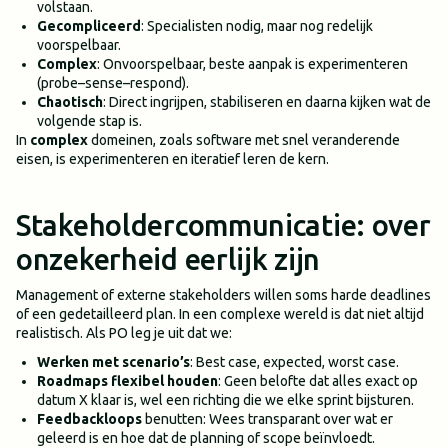
volstaan.
Gecompliceerd
: Specialisten nodig, maar nog redelijk
voorspelbaar.
Complex
: Onvoorspelbaar, beste aanpak is experimenteren
(probe–sense–respond).
Chaotisch
: Direct ingrijpen, stabiliseren en daarna kijken wat de
volgende stap is.
In
complex
domeinen, zoals software met snel veranderende
eisen, is experimenteren en iteratief leren de kern.
Stakeholdercommunicatie: over
onzekerheid eerlijk zijn
Management of externe stakeholders willen soms harde deadlines
of een gedetailleerd plan. In een complexe wereld is dat niet altijd
realistisch. Als PO leg je uit dat we:
Werken met scenario’s
: Best case, expected, worst case.
Roadmaps flexibel houden
: Geen belofte dat alles exact op
datum X klaar is, wel een richting die we elke sprint bijsturen.
Feedbackloops
benutten: Wees transparant over wat er
geleerd is en hoe dat de planning of scope beïnvloedt.