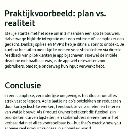
Praktijkvoorbeeld: plan vs.
realiteit
Stel, je startte met het idee om in 3 maanden een app te bouwen.
Halverwege blijkt de integratie met een externe API complexer dan
gedacht. Dankzij spikes en MVP’s heb je dit na 2 sprints ontdekt. Je
kunt nu besluiten meer tijd te nemen voor stabiliteit en via directe
feedback van pilot-klanten je app bijschaven. Hoewel de initiële
deadline niet haalbaar was, is de app wél relevanter voor
gebruikers, omdat je onderweg hun input verwerkt hebt.
Conclusie
In een complexe, veranderlijke omgeving is het illusoir om alles
strak vast te leggen. Agile laat je risico’s ontdekken en reduceren
door kortcyclisch te werken, feedback te verzamelen en te leren
van wat je bouwt. Als Product Owner betekent dit: flexibel zijn,
prioriteiten durven bijstellen, en stakeholders meenemen in het
verhaal dat niet alles voorspelbaar is—but that’s exactly how you
achieve real product success in a complex world.