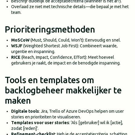
Beschrijf duidelijk de acceptatiecriteria (wanneer is het af?).
Overlaad ze niet met technische details—die bepaal je met het
team.
Prioriteringsmethoden
MoSCoW
(Must, Should, Could, Won’t): Eenvoudig en snel.
WSJF
(Weighted Shortest Job First): Combineert waarde,
urgentie en inspanning.
RICE
(Reach, Impact, Confidence, Effort): Meet hoeveel
gebruikers je raakt, de impact en de benodigde inspanning.
Tools en templates om
backlogbeheer makkelijker te
maken
Digitale tools
: Jira, Trello of Azure DevOps helpen om user
stories en prioriteiten te visualiseren.
Templates voor user stories
: ‘Als [gebruiker] wil ik [actie],
zodat [reden]’.
Refinement-checklist
: Heb je de acceptatiecriteria, schatting