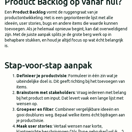
Product Backlog op vanaf nul?
Een
Product Backlog
vormt de ruggengraat van je
productontwikkeling. Het is een geprioriteerde lijst met alle
ideeën, user stories, bugs en andere items die waarde kunnen
toevoegen. Als je helemaal opnieuw begint, kan dat overweldigend
zijn. Met de juiste aanpak splits je de grote berg werk op in
behapbare stukken, en houd je altijd focus op wat écht belangrijk
is.
Stap-voor-stap aanpak
Definieer je productvisie
: Formuleer in één zin wat je
uiteindelijke doel is. Dit geeft richting bij het toevoegen van
items.
Brainstorm met stakeholders
: Vraag iedereen met belang
bij het product om input. Dat levert vaak een lange lijst met
wensen op.
Groepeer en filter
: Combineer vergelijkbare ideeën en
gooi doublures weg. Bepaal welke items écht bijdragen aan
je productvisie.
Maak user stories
: Vertaal wensen naar korte,
klantgerichte beschrijvingen (‘Als [type gebruiker] wil ik…’).