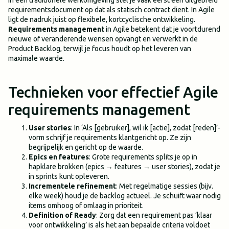
In een traditionele werkomgeving stel je vaak eerst een uitgebreid
requirementsdocument op dat als statisch contract dient. In Agile
ligt de nadruk juist op flexibele, kortcyclische ontwikkeling.
Requirements management
in Agile betekent dat je voortdurend
nieuwe of veranderende wensen opvangt en verwerkt in de
Product Backlog, terwijl je focus houdt op het leveren van
maximale waarde.
Technieken voor effectief Agile
requirements management
User stories
: In ‘Als [gebruiker], wil ik [actie], zodat [reden]’-
vorm schrijf je requirements klantgericht op. Ze zijn
begrijpelijk en gericht op de waarde.
Epics en features
: Grote requirements splits je op in
hapklare brokken (epics → features → user stories), zodat je
in sprints kunt opleveren.
Incrementele refinement
: Met regelmatige sessies (bijv.
elke week) houd je de backlog actueel. Je schuift waar nodig
items omhoog of omlaag in prioriteit.
Definition of Ready
: Zorg dat een requirement pas ‘klaar
voor ontwikkeling’ is als het aan bepaalde criteria voldoet