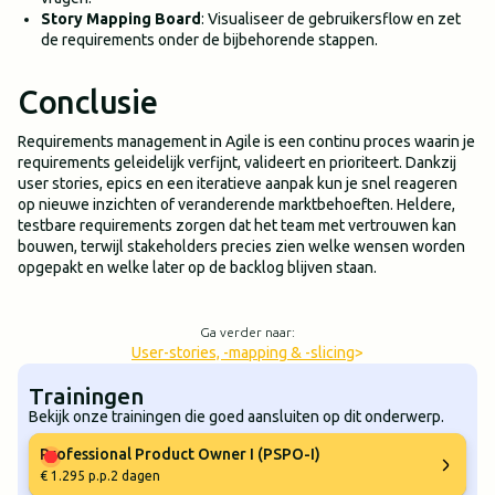
Story Mapping Board
: Visualiseer de gebruikersflow en zet
de requirements onder de bijbehorende stappen.
Conclusie
Requirements management in Agile is een continu proces waarin je
requirements geleidelijk verfijnt, valideert en prioriteert. Dankzij
user stories, epics en een iteratieve aanpak kun je snel reageren
op nieuwe inzichten of veranderende marktbehoeften. Heldere,
testbare requirements zorgen dat het team met vertrouwen kan
bouwen, terwijl stakeholders precies zien welke wensen worden
opgepakt en welke later op de backlog blijven staan.
Ga verder naar:
User-stories, -mapping & -slicing
>
Trainingen
Bekijk onze trainingen die goed aansluiten op dit onderwerp.
Professional Product Owner I (PSPO-I)
€ 1.295 p.p.
2 dagen