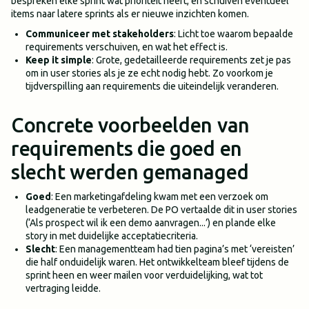
bespreken elke sprint wat prioriteit heeft, en schuiven eventueel
items naar latere sprints als er nieuwe inzichten komen.
Communiceer met stakeholders
: Licht toe waarom bepaalde
requirements verschuiven, en wat het effect is.
Keep it simple
: Grote, gedetailleerde requirements zet je pas
om in user stories als je ze echt nodig hebt. Zo voorkom je
tijdverspilling aan requirements die uiteindelijk veranderen.
Concrete voorbeelden van
requirements die goed en
slecht werden gemanaged
Goed
: Een marketingafdeling kwam met een verzoek om
leadgeneratie te verbeteren. De PO vertaalde dit in user stories
(‘Als prospect wil ik een demo aanvragen...’) en plande elke
story in met duidelijke acceptatiecriteria.
Slecht
: Een managementteam had tien pagina’s met ‘vereisten’
die half onduidelijk waren. Het ontwikkelteam bleef tijdens de
sprint heen en weer mailen voor verduidelijking, wat tot
vertraging leidde.