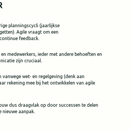
R
e planningscycli (jaarlijkse
etten). Agile vraagt om een
 continue feedback.
s en medewerkers, ieder met andere behoeften en
catie zijn cruciaal.
ren vanwege wet- en regelgeving (denk aan
aar rekening mee bij het ontwikkelen van agile
ouw dus draagvlak op door successen te delen
de nieuwe aanpak.