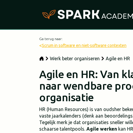
Ga terug naar:
<
Scrum in software en niet-software contexten
Werk beter organiseren
Agile en HR
Agile en HR: Van k
naar wendbare pro
organisatie
HR (Human Resources) is van oudsher beken
vaste jaarkalenders (denk aan beoordelingsr
Tegelijk merk je dat organisaties sneller w
schaarse talentpools.
Agile werken
kan HR 