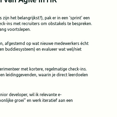
 zijn het belangrijkst?), pak er in een ‘sprint’ een
heck-ins met recruiters om obstakels te bespreken.
ng voortslepen.
en, afgestemd op wat nieuwe medewerkers écht
een buddiesysteem) en evalueer wat wel/niet
xperimenteer met kortere, regelmatige check-ins.
en leidinggevenden, waarin je direct leerdoelen
nior developer, wil ik relevante e-
nlijke groei” en werk iteratief aan een