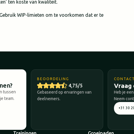
en’ ten koste van kwaliteit.
. Gebruik WIP-limieten om te voorkomen dat er te
BEOORDELING
CONTAC
nnen?
Vraag 
4,75/5
en tussen
Gebaseerd op ervaringen van
Heb je een
je team.
deelnemers.
Neem conta
+31 30 2
Trainingen
Groeipaden