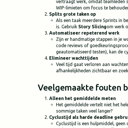
vertraagt werk, omdat teamleden s
WIP-limieten om focus te behoude
Splits grote taken op
Als een taak meerdere Sprints in b
is. Gebruik
Story Slicing
om werk op
Automatiseer repeterend werk
Zijn er handmatige stappen in je wo
code reviews of goedkeuringsproc
geautomatiseerd testen), kan de cy
Elimineer wachttijden
Veel tijd gaat verloren aan wacht
afhankelijkheden zichtbaar en zoek
Veelgemaakte fouten bij
Alleen het gemiddelde meten
Het gemiddelde vertelt niet het hel
sommige taken veel langer?
Cyclustijd als harde deadline gebru
Cyclustijd is een hulpmiddel, geen 