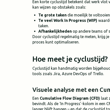
Een korte cyclustijd betekent dat werk vlot
kan wijzen op obstakels zoals:
Te grote taken
die moeilijk te voltooien 
Te veel Work In Progress (WIP)
waardo
taken.
Afhankelijkheden
op andere teams of s
Door cyclustijd regelmatig te meten, krijg je
proces kunt optimaliseren.
Hoe meet je cyclustijd?
Cyclustijd kan handmatig worden bijgehou
tools zoals Jira, Azure DevOps of Trello.
Visuele analyse met een Cum
Een
Cumulative Flow Diagram (CFD)
laat 
bevindt. Als de ‘In Progress’-kolom in een 
langer blijft hangen – en dat de cyclustijd t