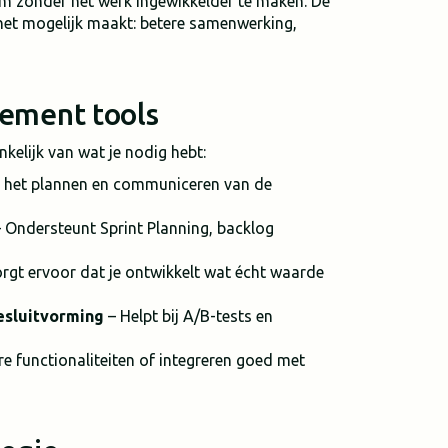
m zonder het werk ingewikkelder te maken. De
t het mogelijk maakt: betere samenwerking,
ement tools
nkelijk van wat je nodig hebt:
ij het plannen en communiceren van de
 Ondersteunt Sprint Planning, backlog
rgt ervoor dat je ontwikkelt wat écht waarde
esluitvorming
– Helpt bij A/B-tests en
e functionaliteiten of integreren goed met