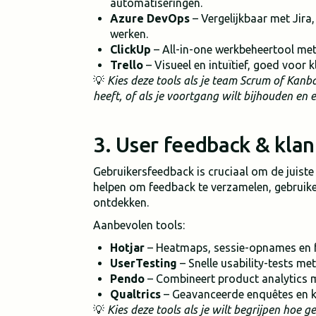
automatiseringen.
Azure DevOps
– Vergelijkbaar met Jira
werken.
ClickUp
– All-in-one werkbeheertool met 
Trello
– Visueel en intuïtief, goed voor
💡
Kies deze tools als je team Scrum of Kanb
heeft, of als je voortgang wilt bijhouden en 
3. User feedback & klan
Gebruikersfeedback is cruciaal om de juiste
helpen om feedback te verzamelen, gebruike
ontdekken.
Aanbevolen tools:
Hotjar
– Heatmaps, sessie-opnames en f
UserTesting
– Snelle usability-tests met
Pendo
– Combineert product analytics m
Qualtrics
– Geavanceerde enquêtes en 
💡
Kies deze tools als je wilt begrijpen hoe ge