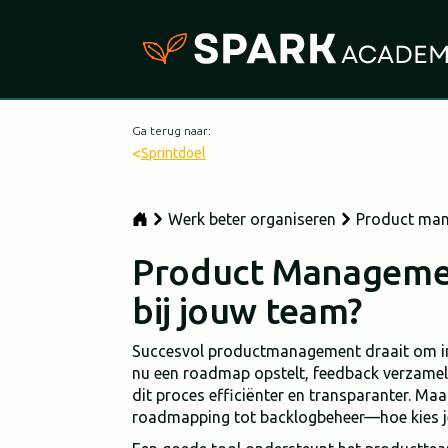
Ga terug naar:
<
Sprintdoel
Werk beter organiseren
Product man
Product Managemen
bij jouw team?
Succesvol productmanagement draait om inz
nu een roadmap opstelt, feedback verzamelt
dit proces efficiënter en transparanter. M
roadmapping tot backlogbeheer—hoe kies je