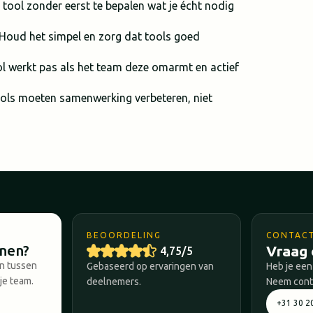
tool zonder eerst te bepalen wat je écht nodig
oud het simpel en zorg dat tools goed
 werkt pas als het team deze omarmt en actief
ls moeten samenwerking verbeteren, niet
BEOORDELING
CONTAC
nnen?
Vraag 
4,75/5
en tussen
Gebaseerd op ervaringen van
Heb je een
je team.
deelnemers.
Neem conta
+31 30 2