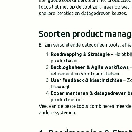
Een goede tool ondersteunt het producttea
focus ligt niet op de tool zelf, maar op wa
snellere iteraties en datagedreven keuzes.
Soorten product manag
Er zijn verschillende categorieën tools, afha
Roadmapping & Strategie
– Helpt b
productvisie.
Backlogbeheer & Agile workflows
–
refinement en voortgangsbeheer.
User feedback & klantinzichten
– Zo
toevoegt.
Experimenteren & datagedreven b
productmetrics.
Veel van de beste tools combineren meerder
andere systemen.