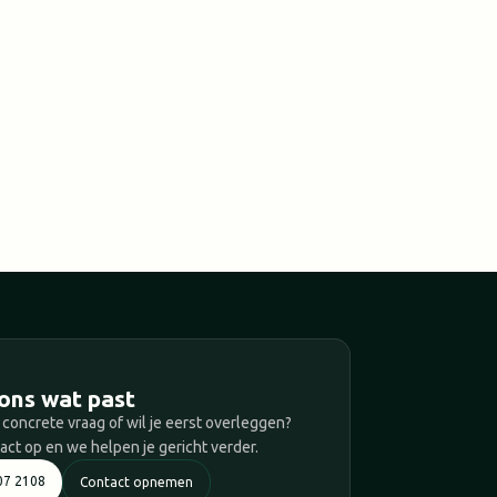
T
ons wat past
 concrete vraag of wil je eerst overleggen?
ct op en we helpen je gericht verder.
07 2108
Contact opnemen