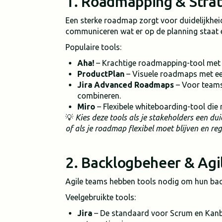
1. Roadmapping & Stra
Een sterke roadmap zorgt voor duidelijkhei
communiceren wat er op de planning staat
Populaire tools:
Aha!
– Krachtige roadmapping-tool met s
ProductPlan
– Visuele roadmaps met ee
Jira Advanced Roadmaps
– Voor teams
combineren.
Miro
– Flexibele whiteboarding-tool di
💡
Kies deze tools als je stakeholders een dui
of als je roadmap flexibel moet blijven en re
2. Backlogbeheer & Agi
Agile teams hebben tools nodig om hun back
Veelgebruikte tools:
Jira
– De standaard voor Scrum en Kanba