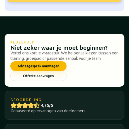
KEUZEHULP
Niet zeker waar je moet beginnen?
Vertel ons kort je vraagstuk. We helpen je kiezen tussen een
training, groeipad of passende aanpak voor je team.
Adviesgesprek aanvragen
Offerte aanvragen
BEOORDELING
4,75/5
Gebaseerd op ervaringen van deelnemers.