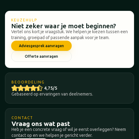
KEUZEHULP
Niet zeker waar je moet beginnen?
Vertel ons kort je vraagstuk. We helpen je kiezen tussen een
training, groeipad of passende aanpak voor je team.
Adviesgesprek aanvragen
Offerte aanvragen
BEOORDELING
4,75/5
Gebaseerd op ervaringen van deelnemers.
CONTACT
Vraag ons wat past
Heb je een concrete vraag of wil je eerst overleggen? Neem
contact op en we helpen je gericht verder.