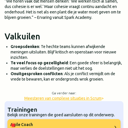
“We horen vaak dat mensen denken: ‘We werken toch al samen,
dus cohesie is er wel.’ Maar cohesie vraagt continu aandacht en
onderhoud. Het is net als een plant die je water moet geven om te
blijven groeien.” – Ervaring vanuit Spark Academy.
Valkuilen
Groepsdenken
: Te hechte teams kunnen afwijkende
meningen uitsluiten. Blijf kritisch en openstaan voor nieuwe
inzichten.
Te veel focus op gezelligheid
: Een goede sfeer is belangrijk,
maar verlies de doelstellingen niet uit het oog.
Onuitgesproken conflicten
: Als je conflict vermijdt om de
vrede te bewaren, kan er ondergronds wrok groeien.
Ga verder naar:
Meesteren van complexe situaties in Scrum
>
Trainingen
Bekijk onze trainingen die goed aansluiten op dit onderwerp.
Agile Coach