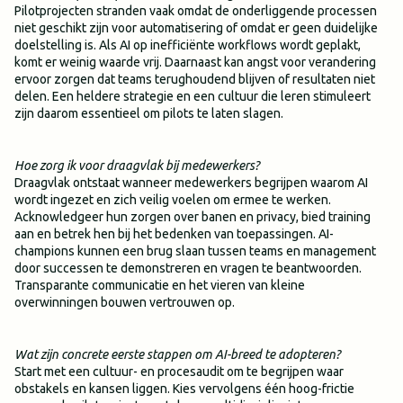
Pilotprojecten stranden vaak omdat de onderliggende processen
niet geschikt zijn voor automatisering of omdat er geen duidelijke
doelstelling is. Als AI op inefficiënte workflows wordt geplakt,
komt er weinig waarde vrij. Daarnaast kan angst voor verandering
ervoor zorgen dat teams terughoudend blijven of resultaten niet
delen. Een heldere strategie en een cultuur die leren stimuleert
zijn daarom essentieel om pilots te laten slagen.
Hoe zorg ik voor draagvlak bij medewerkers?
Draagvlak ontstaat wanneer medewerkers begrijpen waarom AI
wordt ingezet en zich veilig voelen om ermee te werken.
Acknowledgeer hun zorgen over banen en privacy, bied training
aan en betrek hen bij het bedenken van toepassingen. AI-
champions kunnen een brug slaan tussen teams en management
door successen te demonstreren en vragen te beantwoorden.
Transparante communicatie en het vieren van kleine
overwinningen bouwen vertrouwen op.
Wat zijn concrete eerste stappen om AI-breed te adopteren?
Start met een cultuur- en procesaudit om te begrijpen waar
obstakels en kansen liggen. Kies vervolgens één hoog-frictie