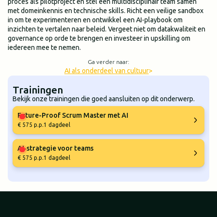
proces als pilotproject en stel een multidisciplinair team samen
met domeinkennis en technische skills. Richt een veilige sandbox
in om te experimenteren en ontwikkel een AI-playbook om
inzichten te vertalen naar beleid. Vergeet niet om datakwaliteit en
governance op orde te brengen en investeer in upskilling om
iedereen mee te nemen.
Ga verder naar:
AI als onderdeel van cultuur
>
Trainingen
Bekijk onze trainingen die goed aansluiten op dit onderwerp.
Future-Proof Scrum Master met AI
€ 575 p.p.
1 dagdeel
AI‑strategie voor teams
€ 575 p.p.
1 dagdeel