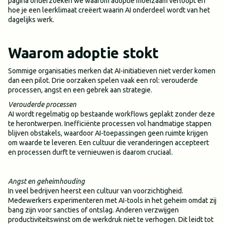
pagina onderzoeken we waarom adoptie moeizaam verloopt en
hoe je een leerklimaat creëert waarin AI onderdeel wordt van het
dagelijks werk.
Waarom adoptie stokt
Sommige organisaties merken dat AI-initiatieven niet verder komen
dan een pilot. Drie oorzaken spelen vaak een rol: verouderde
processen, angst en een gebrek aan strategie.
Verouderde processen
AI wordt regelmatig op bestaande workflows geplakt zonder deze
te herontwerpen. Inefficiënte processen vol handmatige stappen
blijven obstakels, waardoor AI-toepassingen geen ruimte krijgen
om waarde te leveren. Een cultuur die veranderingen accepteert
en processen durft te vernieuwen is daarom cruciaal.
Angst en geheimhouding
In veel bedrijven heerst een cultuur van voorzichtigheid.
Medewerkers experimenteren met AI-tools in het geheim omdat zij
bang zijn voor sancties of ontslag. Anderen verzwijgen
productiviteitswinst om de werkdruk niet te verhogen. Dit leidt tot