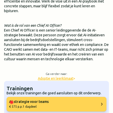
efficiëntie en innovatie. Werk de visie uit in een AI-playbook met
concrete stappen, maar blijf flexibel zodat je kunt leren en
bijsturen.
Wat is de rol van een Chief AI Officer?
Een Chief AI Officer is een senior leidinggevende die de AI-
strategie bewaakt. Deze persoon zorgt ervoor dat AI-initiatieven
aansluiten bij de bedrijfsdoelstellingen, stimuleert cross-
functionele samenwerking en waakt over ethiek en compliance. De
CAIO werkt samen met data- en IT-teams, maar richt zich primair op
het benutten van AI voor bedrijfswaarde en het creëren van een
cultuur waarin mensen en technologie elkaar versterken.
Ga verder naar:
Adoptie en leerklimaat
>
Trainingen
Bekijk onze trainingen die goed aansluiten op dit onderwerp.
AI‑strategie voor teams
€ 575 p.p.
1 dagdeel