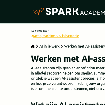
Ga terug naar:
<
Mens, machine & AI in harmonie
AI in je werk
Werken met AI-assisten
Werken met AI-ass
AI‑assistenten zijn geen sciencefiction mee
in allerlei sectoren helpen om sneller, slimm
ontdek je wat een AI‑assistent precies is, 
en hoe je ze verantwoord inzet in jouw organ
is er om mensen te ondersteunen, niet om z
Wat zijn AI‑assistente