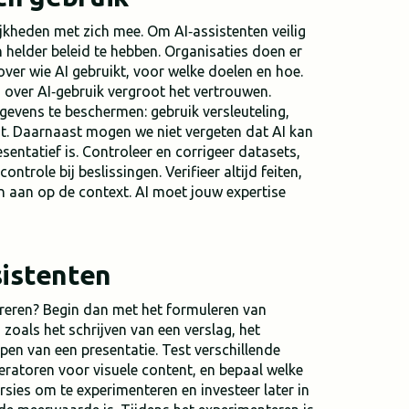
jkheden met zich mee. Om AI‑assistenten veilig
n helder beleid te hebben. Organisaties doen er
 over wie AI gebruikt, voor welke doelen en hoe.
over AI‑gebruik vergroot het vertrouwen.
gevens te beschermen: gebruik versleuteling,
it. Daarnaast mogen we niet vergeten dat AI kan
sentatief is. Controleer en corrigeer datasets,
ontrole bij beslissingen. Verifieer altijd feiten,
n aan op de context. AI moet jouw expertise
sistenten
greren? Begin dan met het formuleren van
zoals het schrijven van een verslag, het
en van een presentatie. Test verschillende
eratoren voor visuele content, en bepaal welke
rsies om te experimenteren en investeer later in