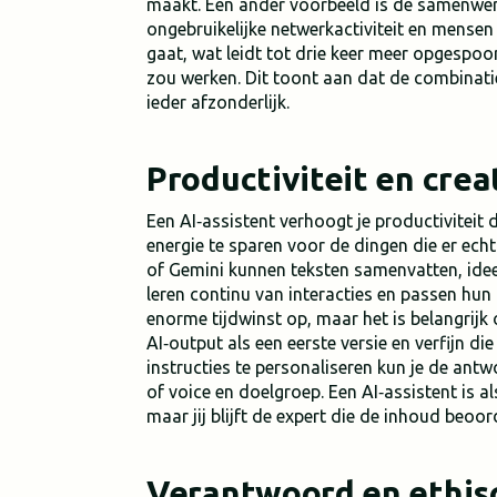
maakt. Een ander voorbeeld is de samenwerk
ongebruikelijke netwerkactiviteit en mense
gaat, wat leidt tot drie keer meer opgespo
zou werken. Dit toont aan dat de combinatie
ieder afzonderlijk.
Productiviteit en creat
Een AI‑assistent verhoogt je productiviteit
energie te sparen voor de dingen die er ec
of Gemini kunnen teksten samenvatten, id
leren continu van interacties en passen hun 
enorme tijdwinst op, maar het is belangrijk 
AI‑output als een eerste versie en verfijn di
instructies te personaliseren kun je de ant
of voice en doelgroep. Een AI‑assistent is a
maar jij blijft de expert die de inhoud beoor
Verantwoord en ethis