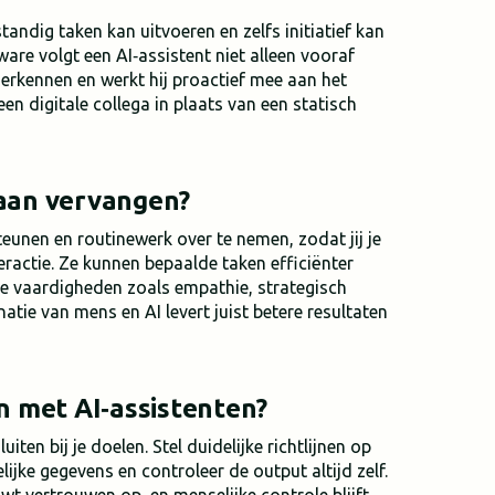
andig taken kan uitvoeren en zelfs initiatief kan
ware volgt een AI‑assistent niet alleen vooraf
herkennen en werkt hij proactief mee aan het
n digitale collega in plaats van een statisch
baan vervangen?
teunen en routinewerk over te nemen, zodat jij je
teractie. Ze kunnen bepaalde taken efficiënter
ke vaardigheden zoals empathie, strategisch
tie van mens en AI levert juist betere resultaten
en met AI‑assistenten?
iten bij je doelen. Stel duidelijke richtlijnen op
ijke gegevens en controleer de output altijd zelf.