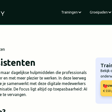
Trainingen
Groeipaden
ten
istenten
Trai
Bekijk 
r maar dagelijkse hulpmiddelen die professionals
onderw
er en met meer plezier te werken. In deze leerweg
hoe je samenwerkt met deze digitale medewerkers
Bouw 
isatie. De focus ligt altijd op toepasbaarheid: AI
€ 550 
e te vervangen.
n?