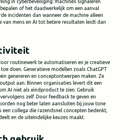
ing in cyberbeveiliging: machines signaleren
n bepalen of het daadwerkelijk om een aanval
orde incidenten dan wanneer de machine alleen
 van mens en AI tot betere resultaten leidt dan
iviteit
 door routinewerk te automatiseren en je creatieve
ht toe doen. Generatieve modellen zoals ChatGPT
eeën genereren en conceptontwerpen maken. Ze
output aan. Binnen organisaties levert dit een
om AI niet als eindproduct te zien. Gebruik
e vervolgens zelf. Door feedback te geven en
woorden nog beter laten aansluiten bij jouw tone
ls een collega die razendsnel concepten bedenkt,
deelt en de uiteindelijke keuzes maakt.
ch gebruik