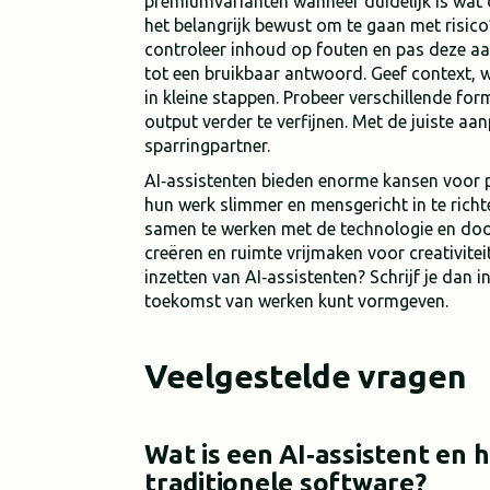
premiumvarianten wanneer duidelijk is wat 
het belangrijk bewust om te gaan met risico’
controleer inhoud op fouten en pas deze aan
tot een bruikbaar antwoord. Geef context, 
in kleine stappen. Probeer verschillende f
output verder te verfijnen. Met de juiste a
sparringpartner.
AI‑assistenten bieden enorme kansen voor p
hun werk slimmer en mensgericht in te richte
samen te werken met de technologie en doo
creëren en ruimte vrijmaken voor creativiteit
inzetten van AI‑assistenten? Schrijf je dan 
toekomst van werken kunt vormgeven.
Veelgestelde vragen
Wat is een AI‑assistent en 
traditionele software?