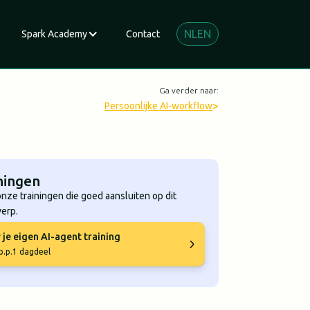
NL
EN
Spark Academy
Contact
Ga verder naar:
>
Persoonlijke AI-workflow
ningen
onze trainingen die goed aansluiten op dit
erp.
je eigen AI-agent training
p.p.
1 dagdeel