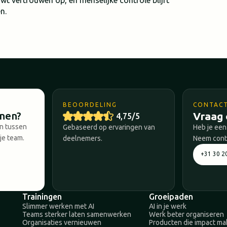
wt vertrouwen op, en menselijke controle blijft
n.
BEOORDELING
CONTAC
nnen?
Vraag 
4,75/5
en tussen
Gebaseerd op ervaringen van
Heb je een
je team.
deelnemers.
Neem conta
+31 30 2
Trainingen
Groeipaden
Slimmer werken met AI
AI in je werk
Teams sterker laten samenwerken
Werk beter organiseren
Organisaties vernieuwen
Producten die impact m