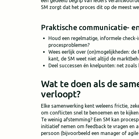
een gedeeld begrip van ieders verantwoorde
SM zorgt dat het proces dit op de meest wen
Praktische communicatie- en
Houd een regelmatige, informele check-in
procesproblemen?
Wees eerlijk over (on)mogelijkheden: de 
kant, de SM weet niet altijd de marktbeh
Deel successen én knelpunten: net zoals 
Wat te doen als de sam
verloopt?
Elke samenwerking kent weleens frictie, zeker
om conflicten snel te benoemen en te kijken
Te weinig afstemming? Een SM kan procespr
initiatief nemen om feedback te vragen en 
persoon (bijvoorbeeld een manager of agile 