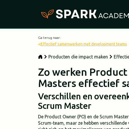
Ga terug naar:
<
Effectief samenwerken met development teams
Producten die impact maken
Effect
Zo werken Product
Masters effectief 
Verschillen en overee
Scrum Master
De Product Owner (PO) en de Scrum Master (S
Scrum-team, maar ze hebben verschillende 