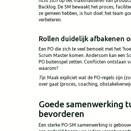
richt zich op het maximaliseren van produc
Backlog. De SM bewaakt het proces, facilit
ze gemeen hebben, is hun doel: het team go
verbeteren.
Rollen duidelijk afbakenen 
Een PO die zich te veel bemoeit met het ‘hoe
Scrum Master komen. Andersom kan een Scru
PO buitenspel zetten. Conflicten ontstaan v
waarom?
Tip
: Maak expliciet wat de PO-regels zijn (z
over gaat (proces, coaching, obstakelverwijd
Goede samenwerking t
bevorderen
Een sterke PO-SM samenwerking is gebouwd