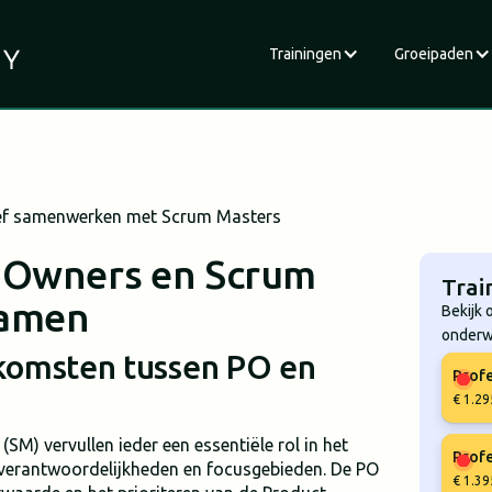
Trainingen
Groeipaden
ief samenwerken met Scrum Masters
 Owners en Scrum
Trai
samen
Bekijk 
onderw
nkomsten tussen PO en
Profe
€ 1.29
M) vervullen ieder een essentiële rol in het
Profe
verantwoordelijkheden en focusgebieden. De PO
€ 1.39