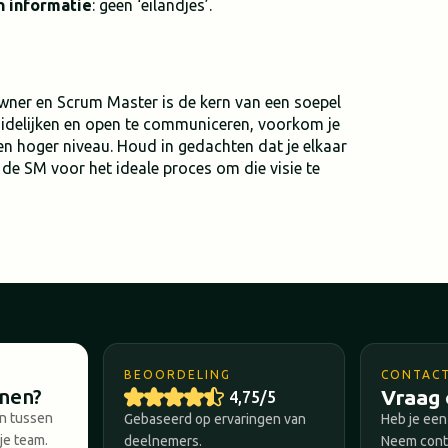
n informatie
: geen ‘eilandjes’.
ner en Scrum Master is de kern van een soepel
uidelijken en open te communiceren, voorkom je
een hoger niveau. Houd in gedachten dat je elkaar
 de SM voor het ideale proces om die visie te
BEOORDELING
CONTAC
nnen?
Vraag 
4,75/5
en tussen
Gebaseerd op ervaringen van
Heb je een
je team.
deelnemers.
Neem conta