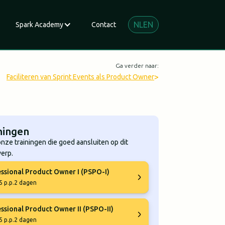
NL
EN
Spark Academy
Contact
Ga verder naar:
>
Faciliteren van Sprint Events als Product Owner
ningen
onze trainingen die goed aansluiten op dit
erp.
ssional Product Owner I (PSPO-I)
5 p.p.
2 dagen
ssional Product Owner II (PSPO-II)
5 p.p.
2 dagen