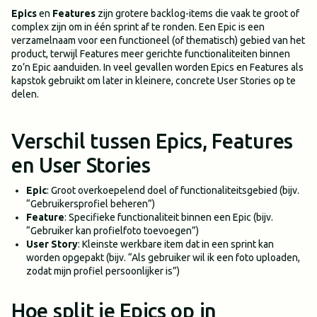
Epics
en
Features
zijn grotere backlog-items die vaak te groot of
complex zijn om in één sprint af te ronden. Een Epic is een
verzamelnaam voor een functioneel (of thematisch) gebied van het
product, terwijl Features meer gerichte functionaliteiten binnen
zo’n Epic aanduiden. In veel gevallen worden Epics en Features als
kapstok gebruikt om later in kleinere, concrete User Stories op te
delen.
Verschil tussen Epics, Features
en User Stories
Epic
: Groot overkoepelend doel of functionaliteitsgebied (bijv.
“Gebruikersprofiel beheren”)
Feature
: Specifieke functionaliteit binnen een Epic (bijv.
“Gebruiker kan profielfoto toevoegen”)
User Story
: Kleinste werkbare item dat in een sprint kan
worden opgepakt (bijv. “Als gebruiker wil ik een foto uploaden,
zodat mijn profiel persoonlijker is”)
Hoe split je Epics op in