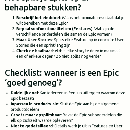
behapbare stukken?
Beschrijf het einddoel
: Wat is het minimale resultaat dat je
wilt bereiken met deze Epic?
Bepaal subfunctionaliteiten (Features)
: Wat zijn de
verschillende onderdelen die samen de Epic vormen?
Maak User Stories
: Splits elke Feature op in concrete User
Stories die een sprint lang zijn.
Check de haalbaarheid
: Is elke story te doen in maximaal
een of enkele dagen? Zo niet, splits nog verder.
Checklist: wanneer is een Epic
‘goed genoeg’?
Duidelijk doel
: Kan iedereen in één zin uitleggen waarom deze
Epic bestaat?
Inpassen in productvisie
: Sluit de Epic aan bij de algemene
productdoelen?
Groots maar opsplitsbaar
: Bevat de Epic subonderdelen die
elk op zichzelf waarde opleveren?
Niet te gedetailleerd
: Details werk je uit in Features en User