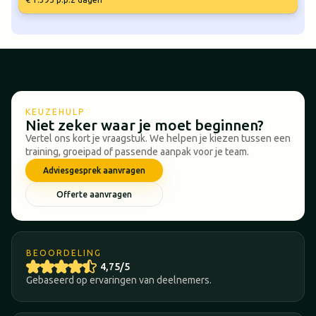
KEUZEHULP
Niet zeker waar je moet beginnen?
Vertel ons kort je vraagstuk. We helpen je kiezen tussen een
training, groeipad of passende aanpak voor je team.
Adviesgesprek aanvragen
Offerte aanvragen
BEOORDELING
4,75/5
Gebaseerd op ervaringen van deelnemers.