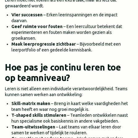
Leren moet niet voelen als een extra taak, maar als iets dat
gewaardeerd wordt.
Vier successen
– Erken leerinspanningen en de impact
daarvan.
Geef ruimte voor fouten
– Een leercultuur betekent dat
experimenteren en fouten maken worden gezien als
groeikansen.
Maak leerprogressie zichtbaar
– Bijvoorbeeld met een
leerportfolio of een gedeelde kennisbank.
Hoe pas je continu leren toe
op teamniveau?
Leren is niet alleen een individuele verantwoordelijkheid. Teams
kunnen samen werken aan ontwikkeling:
Skill-matrix maken
– Breng in kaart welke vaardigheden het
team heeft en waar nog groei mogelijk is.
T-shaped skills stimuleren
– Teamleden ontwikkelen naast
hun specialisme ook basiskennis in andere vakgebieden.
Team-uitwisselingen
– Laat teams van elkaar leren door
samen te werken of tijdelijk te rouleren.