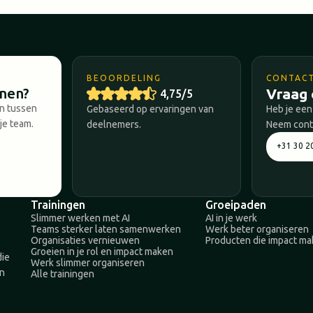
BEOORDELING
CONTAC
nnen?
Vraag 
4,75/5
en tussen
Gebaseerd op ervaringen van
Heb je een
je team.
deelnemers.
Neem conta
+31 30 2
Trainingen
Groeipaden
Slimmer werken met AI
AI in je werk
Teams sterker laten samenwerken
Werk beter organiseren
Organisaties vernieuwen
Producten die impact m
Groeien in je rol en impact maken
die
Werk slimmer organiseren
en
Alle trainingen