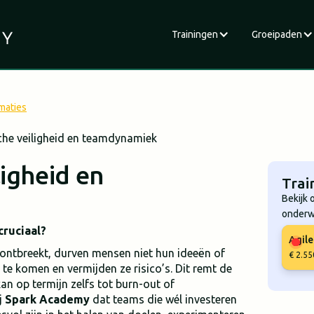
Trainingen
Groeipaden
maties
che veiligheid en teamdynamiek
igheid en
Trai
Bekijk 
onderw
cruciaal?
Agil
 ontbreekt, durven mensen niet hun ideeën of
€ 2.55
r te komen en vermijden ze risico’s. Dit remt de
n op termijn zelfs tot burn-out of
j
Spark Academy
dat teams die wél investeren