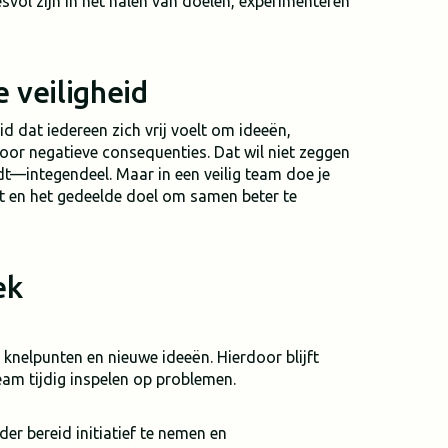
svol zijn in het halen van doelen, experimenteren
 veiligheid
id dat iedereen zich vrij voelt om ideeën,
oor negatieve consequenties. Dat wil niet zeggen
t—integendeel. Maar in een veilig team doe je
 en het gedeelde doel om samen beter te
ek
 knelpunten en nieuwe ideeën. Hierdoor blijft
team tijdig inspelen op problemen.
er bereid initiatief te nemen en