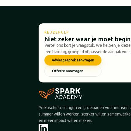
KEUZEHULP
Niet zeker waar je moet begi
Vertel ons kort je vraagstuk. We helpen je kiez
een training, groeipad of passende aanpak voor 
Adviesgesprek aanvragen
Offerte aanvragen
Praktische trainingen en groeipaden voor mensen 
slimmer willen werken, sterker willen samenwerk
en meer impact willen maken.