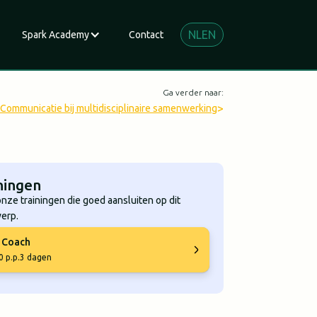
NL
EN
Spark Academy
Contact
Ga verder naar:
>
Communicatie bij multidisciplinaire samenwerking
ningen
onze trainingen die goed aansluiten op dit
erp.
e Coach
0 p.p.
3 dagen