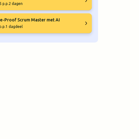
5 p.p.
2 dagen
e-Proof Scrum Master met AI
p.p.
1 dagdeel