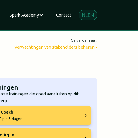
NL
EN
Spark Academy
Contact
Ga verder naar:
>
Verwachtingen van stakeholders beheren
ningen
onze trainingen die goed aansluiten op dit
erp.
e Coach
0 p.p.
3 dagen
d Agile