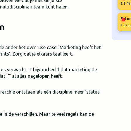
eloven we dat je met de juiste
€ 1.49
ultidisciplinair team kunt halen.
Futur
en
€ 575 
de ander het over ‘use case’. Marketing heeft het
ts’. Zorg dat je elkaars taal leert.
oms verwacht IT bijvoorbeeld dat marketing de
at IT al alles nagelopen heeft.
ërarchie ontstaan als één discipline meer ‘status’
 in de verschillen. Maar te veel regels kan de