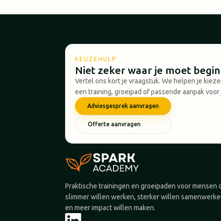
KEUZEHULP
Niet zeker waar je moet begi
Vertel ons kort je vraagstuk. We helpen je kiez
een training, groeipad of passende aanpak voor 
Adviesgesprek aanvragen
Offerte aanvragen
Praktische trainingen en groeipaden voor mensen 
slimmer willen werken, sterker willen samenwerk
en meer impact willen maken.