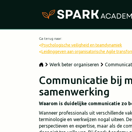
Ga terug naar:
<
Psychologische veiligheid en teamdynamiek
<
Leidinggeven aan organisatorische Agile transfor
Werk beter organiseren
Communicatie
Communicatie bij mu
samenwerking
Waarom is duidelijke communicatie zo bel
Wanneer professionals uit verschillende v
terminologie en werkwijzen nogal uiteen. De 
perspectieven en expertise, maar als de com