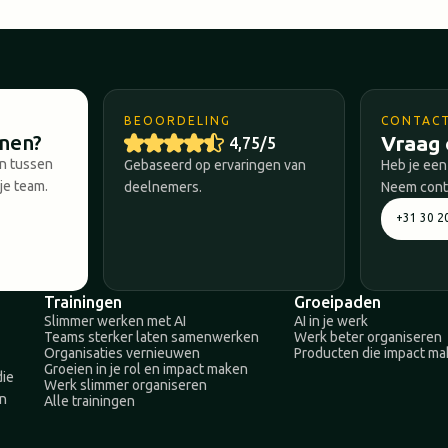
BEOORDELING
CONTAC
nnen?
Vraag 
4,75/5
en tussen
Gebaseerd op ervaringen van
Heb je een
je team.
deelnemers.
Neem conta
+31 30 2
Trainingen
Groeipaden
Slimmer werken met AI
AI in je werk
Teams sterker laten samenwerken
Werk beter organiseren
Organisaties vernieuwen
Producten die impact m
Groeien in je rol en impact maken
die
Werk slimmer organiseren
en
Alle trainingen