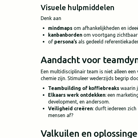
Visuele hulpmiddelen
Denk aan
mindmaps
om afhankelijkheden en ideeë
kanbanborden
om voortgang zichtbaar
of
persona’s
als gedeeld referentiekader
Aandacht voor teamdy
Een multidisciplinair team is niet alleen ee
chemie zijn. Stimuleer wederzijds begrip doo
Teambuilding of koffiebreaks
waarin j
Elkaars werk ontdekken
: een marketi
development, en andersom.
Veiligheid creëren
: durft iedereen zich
mensen af?
Valkuilen en oplossing