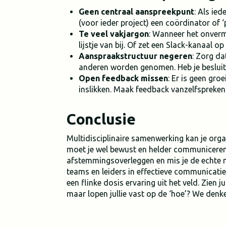
Geen centraal aanspreekpunt
: Als ie
(voor ieder project) een coördinator of
Te veel vakjargon
: Wanneer het onvermi
lijstje van bij. Of zet een Slack-kanaal 
Aanspraakstructuur negeren
: Zorg da
anderen worden genomen. Heb je besluit
Open feedback missen
: Er is geen gro
inslikken. Maak feedback vanzelfspreken
Conclusie
Multidisciplinaire samenwerking kan je orga
moet je wel bewust en helder communiceren. 
afstemmingsoverleggen en mis je de echte 
teams en leiders in effectieve communicati
een flinke dosis ervaring uit het veld. Zien j
maar lopen jullie vast op de ‘hoe’? We denk