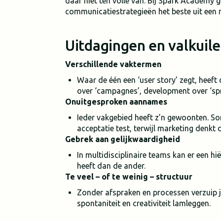
daar niet ten volle van. Bij Spark Academy g
communicatiestrategieën het beste uit een m
Uitdagingen en valkuil
Verschillende vaktermen
Waar de één een ‘user story’ zegt, heeft 
over ‘campagnes’, development over ‘sprin
Onuitgesproken aannames
Ieder vakgebied heeft z’n gewoonten. S
acceptatie test, terwijl marketing denkt d
Gebrek aan gelijkwaardigheid
In multidisciplinaire teams kan er een hi
heeft dan de ander.
Te veel – of te weinig – structuur
Zonder afspraken en processen verzuip je
spontaniteit en creativiteit lamleggen.