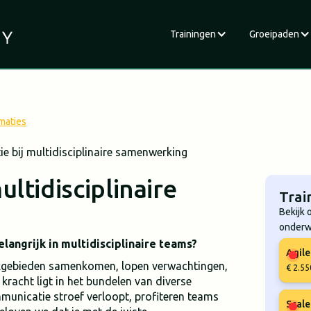
Trainingen
Groeipaden
maties
 bij multidisciplinaire samenwerking
ltidisciplinaire
Trai
Bekijk 
onderw
angrijk in multidisciplinaire teams?
Agil
akgebieden samenkomen, lopen verwachtingen,
€ 2.55
kracht ligt in het bundelen van diverse
municatie stroef verloopt, profiteren teams
Scale